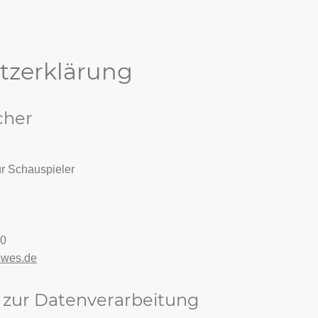
tzerklärung
cher
r Schauspieler
80
ewes.de
s zur Datenverarbeitung